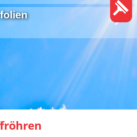
folien
ffröhren