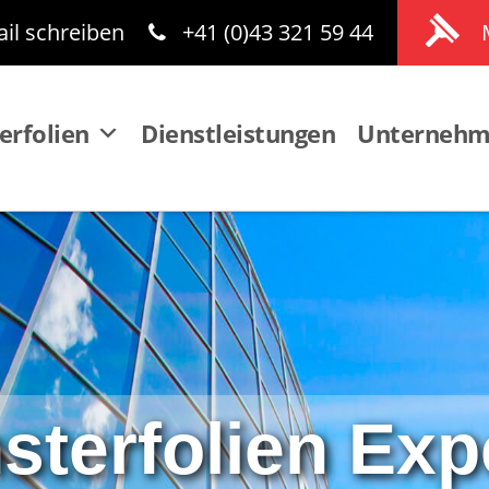
il schreiben
+41 (0)43 321 59 44
erfolien
Dienstleistungen
Unterneh
sterfolien Exp