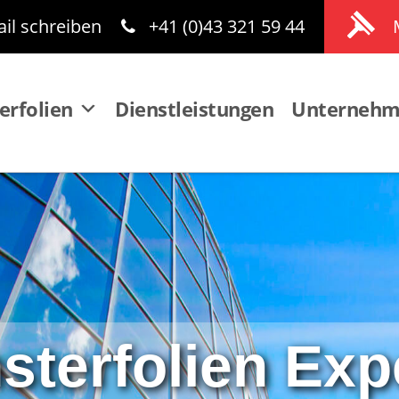
il schreiben
+41 (0)43 321 59 44
erfolien
Dienstleistungen
Unterneh
sterfolien Exp