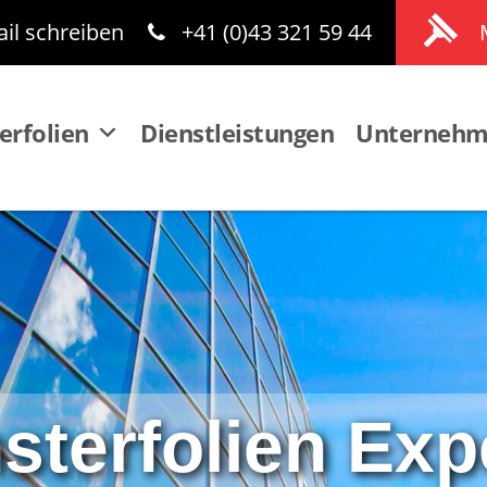
il schreiben
+41 (0)43 321 59 44
erfolien
Dienstleistungen
Unterneh
sterfolien Exp